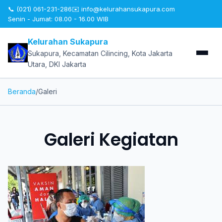
📞 (021) 061-231-286
✉️
info@kelurahansukapura.com
Senin - Jumat: 08.00 - 16.00 WIB
Kelurahan Sukapura
Sukapura, Kecamatan Cilincing, Kota Jakarta
Utara, DKI Jakarta
Beranda
/
Galeri
Galeri Kegiatan