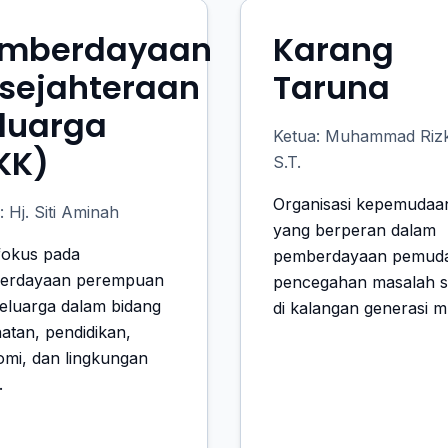
mberdayaan
Karang
sejahteraan
Taruna
luarga
Ketua: Muhammad Rizk
KK)
S.T.
Organisasi kepemudaa
: Hj. Siti Aminah
yang berperan dalam
fokus pada
pemberdayaan pemud
erdayaan perempuan
pencegahan masalah s
eluarga dalam bidang
di kalangan generasi m
atan, pendidikan,
mi, dan lingkungan
.