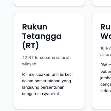
Rukun
Ru
Tetangga
Wa
(RT)
10 R
selur
42 RT tersebar di seluruh
wilayah
RW m
beber
RT merupakan unit terkecil
jemba
dalam pemerintahan yang
deng
langsung bersentuhan
kelur
dengan masyarakat.