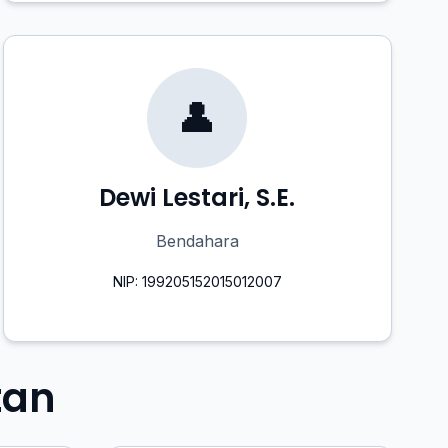
👤
Dewi Lestari, S.E.
Bendahara
NIP: 199205152015012007
tan