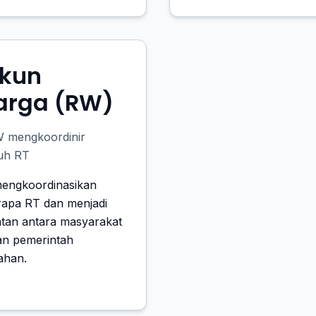
kun
rga (RW)
W mengkoordinir
uh RT
engkoordinasikan
apa RT dan menjadi
tan antara masyarakat
an pemerintah
ahan.