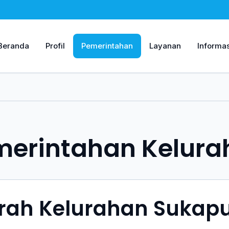
Beranda
Profil
Pemerintahan
Layanan
Informas
merintahan Kelura
rah Kelurahan Sukap