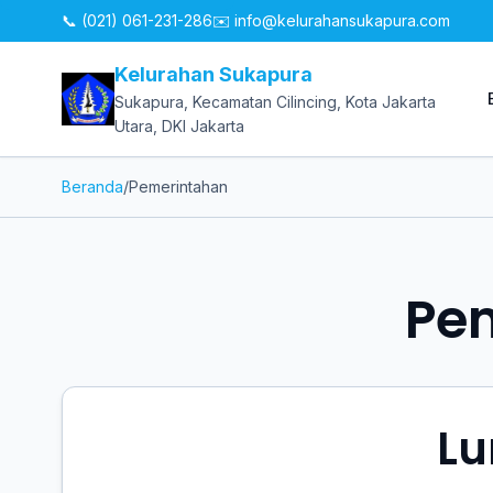
📞 (021) 061-231-286
✉️
info@kelurahansukapura.com
Kelurahan Sukapura
Sukapura, Kecamatan Cilincing, Kota Jakarta
Utara, DKI Jakarta
Beranda
/
Pemerintahan
Pe
Lu