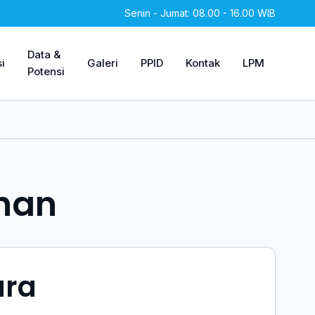
Senin - Jumat: 08.00 - 16.00 WIB
Data &
i
Galeri
PPID
Kontak
LPM
Potensi
han
ura